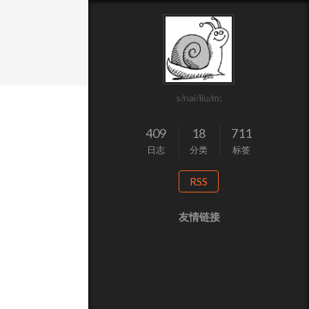
s/nai/liu/m;
409
18
711
日志
分类
标签
RSS
友情链接