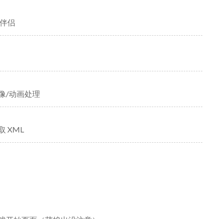
 好伴侣
：图像/动画处理
取 XML