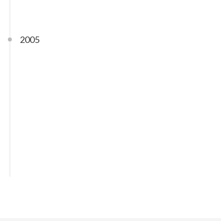
2005
寄托哀思烛光夜 | 太郎、BOB，一路走好
12-11
服了加拿大这个地方了
11-04
我们为什么要争着出国？
10-30