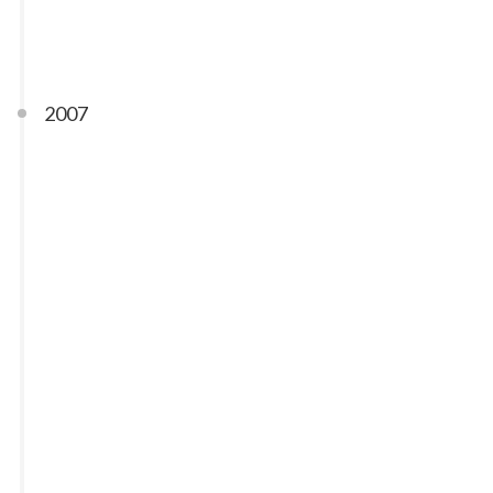
中国人重名的真多
03-24
2007
名字的语言
11-03
民族自卑与自信
06-27
发达国家的假冒伪劣
06-27
Amusement Tax？娱乐税？
06-13