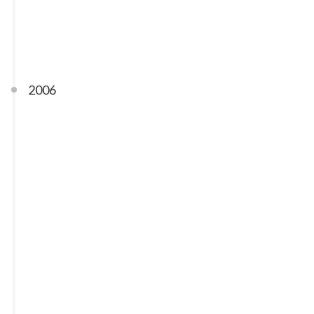
关于未来的梦想
06-01
2006
笨鸟先飞
09-22
好狂的一首歌啊《Deutschland》
06-27
没事闲着
06-19
新春快乐
01-28